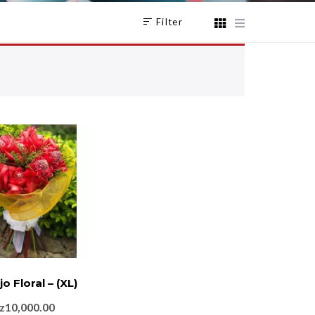
Filter
o Floral – (XL)
z
10,000.00