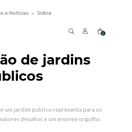
s e Notícias
Sobre
0
ão de jardins
blicos
e um jardim publico representa para os
 maiores desafios e um enorme orgulho.